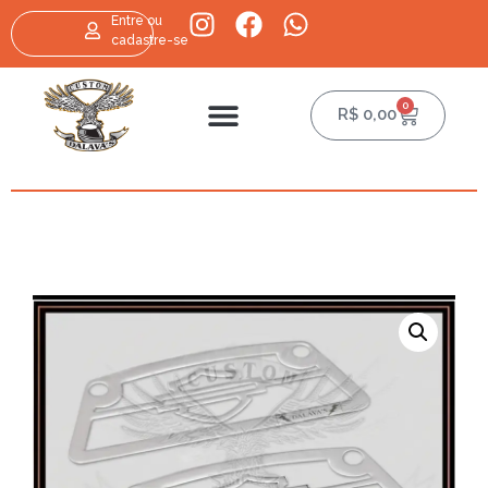
Entre ou
cadastre-se
0
R$
0,00