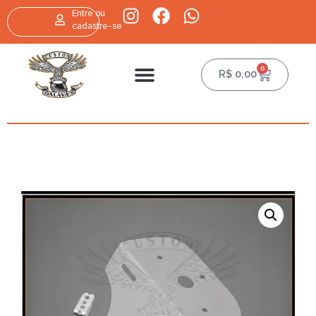
Entre ou
cadastre-se
0
R$
0,00