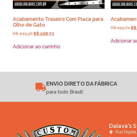
Acabamento Traseiro Com Placa para
Acabament
Olho de Gato
R$
195,71
R$
R$
245,57
R$
208,73
Adicionar a
Adicionar ao carrinho
ENVIO DIRETO DA FÁBRICA
para todo Brasil!
Dalava's S
Rua Nigata,