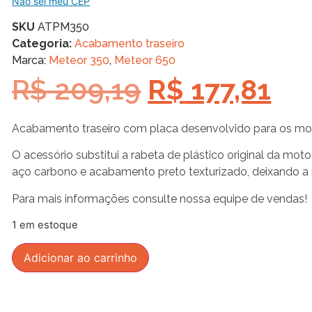
Não sei meu CEP
SKU
ATPM350
Categoria:
Acabamento traseiro
Marca:
Meteor 350
,
Meteor 650
R$
209,19
R$
177,81
Acabamento traseiro com placa desenvolvido para os m
O acessório substitui a rabeta de plástico original da m
aço carbono e acabamento preto texturizado, deixando a
Para mais informações consulte nossa equipe de vendas!
1 em estoque
Adicionar ao carrinho