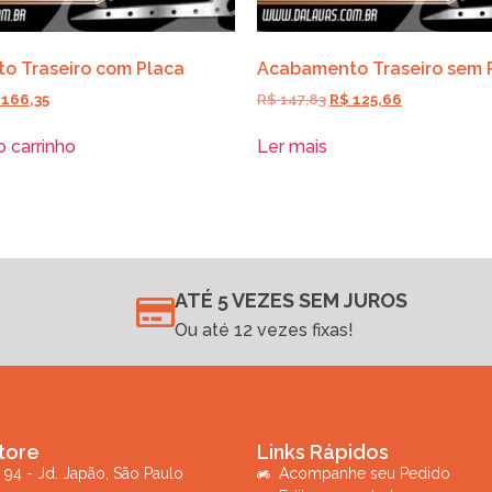
o Traseiro com Placa
Acabamento Traseiro sem 
166,35
R$
147,83
R$
125,66
o carrinho
Ler mais
ATÉ 5 VEZES SEM JUROS
Ou até 12 vezes fixas!
tore
Links Rápidos
 94 - Jd. Japão, São Paulo
Acompanhe seu Pedido