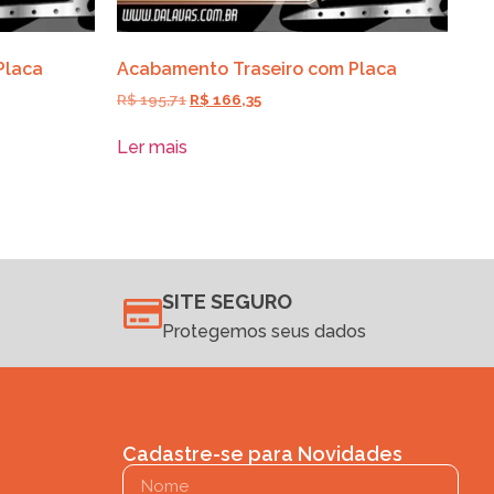
Placa
Acabamento Traseiro com Placa
R$
195,71
R$
166,35
Ler mais
SITE SEGURO
Protegemos seus dados
Cadastre-se para Novidades