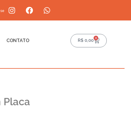
-se
0
CONTATO
R$
0,00
 Placa