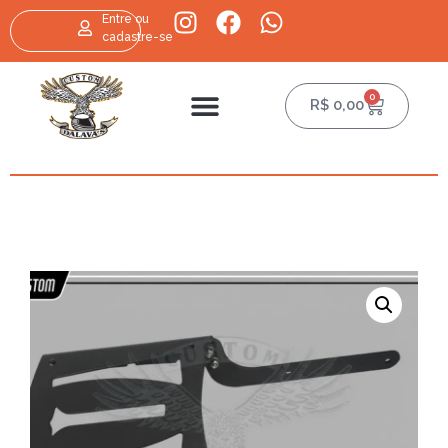
Entre ou
cadastre-se
0
R$
0,00