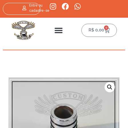
Entre ou
cadastre-se
0
R$
0,00