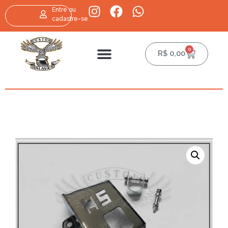
Entre ou
cadastre-se
0
R$
0,00