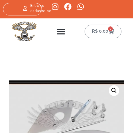
Entre ou
cadastre-se
0
R$
0,00