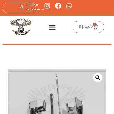
Entre ou
cadastre-se
0
R$
0,00