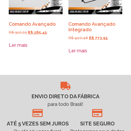
Comando Avançado
Comando Avançado
Integrado
R$
312,25
R$
265,41
R$
910,48
R$
773,91
Ler mais
Ler mais
ENVIO DIRETO DA FÁBRICA
para todo Brasil!
ATÉ 5 VEZES SEM JUROS
SITE SEGURO