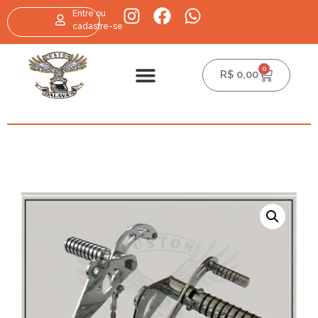
Entre ou
cadastre-se
0
R$
0,00