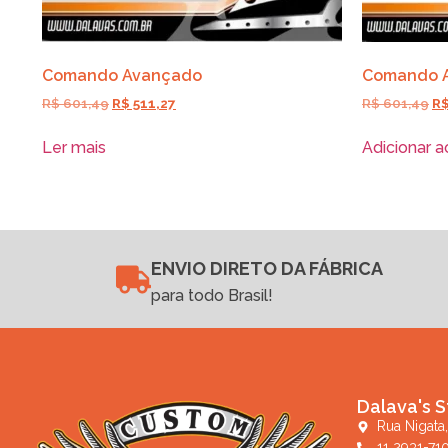
Comando Avançado
Comando 
R$
601,49
R$
511,27
R$
601,49
R
Ler mais
Adicionar a
ENVIO DIRETO DA FÁBRICA
para todo Brasil!
Dalava's S
Rua Nigata,
11 2931-71