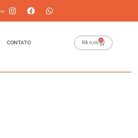
-se
0
CONTATO
R$
0,00
o