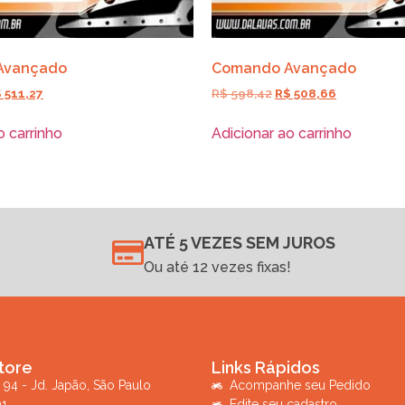
Avançado
Comando Avançado
$
511,27
R$
598,42
R$
508,66
o carrinho
Adicionar ao carrinho
ATÉ 5 VEZES SEM JUROS
Ou até 12 vezes fixas!
tore
Links Rápidos
 94 - Jd. Japão, São Paulo
Acompanhe seu Pedido
01
Edite seu cadastro