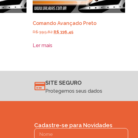
Comando Avançado Preto
R$
395,82
R$
336,45
Ler mais
SITE SEGURO
Protegemos seus dados
Cadastre-se para Novidades