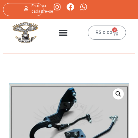
Entre ou
cadastre-se
0
R$
0,00