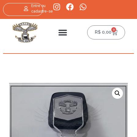
Entre ou
cadastre-se
0
R$
0,00