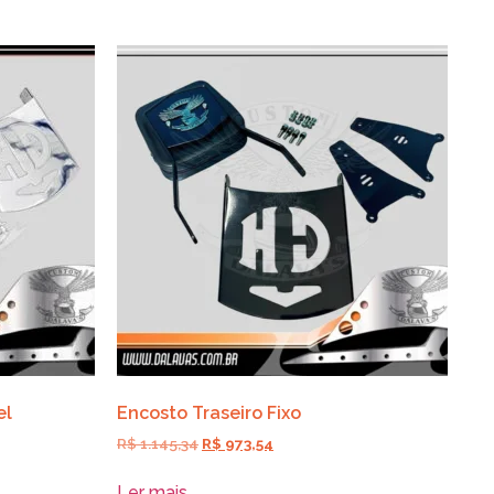
el
Encosto Traseiro Fixo
R$
1.145,34
R$
973,54
Ler mais