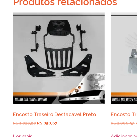
Produtos relacionados
Encosto Traseiro Destacável Preto
Encosto Tr
R$
1.010,20
R$
858,67
R$
1.886,97
Ler mais
Adicionar a