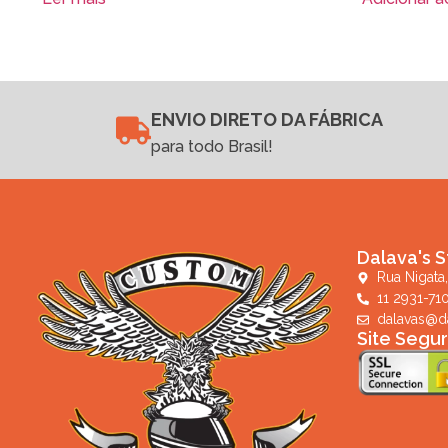
ENVIO DIRETO DA FÁBRICA
para todo Brasil!
Dalava's S
Rua Nigata,
11 2931-71
dalavas@d
Site Segu