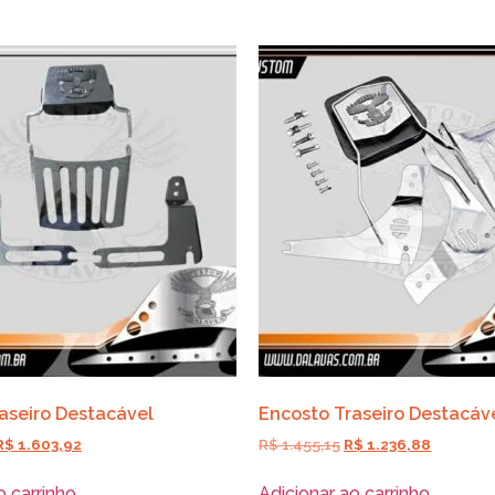
aseiro Destacável
Encosto Traseiro Destacáv
R$
1.603,92
R$
1.455,15
R$
1.236,88
o carrinho
Adicionar ao carrinho