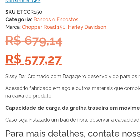
Não sei meu CEP
SKU
ETCCR150
Categoria:
Bancos e Encostos
Marca:
Chopper Road 150
,
Harley Davidson
R$
679,14
R$
577,27
Sissy Bar Cromado com Bagageiro desenvolvido para os
Acessório fabricado em aço e outros materiais que compleme
na caixa do produto;
Capacidade de carga da grelha traseira em movimen
Caso seja instalado um baú de fibra, observar a capacidad
Para mais detalhes, contate nos