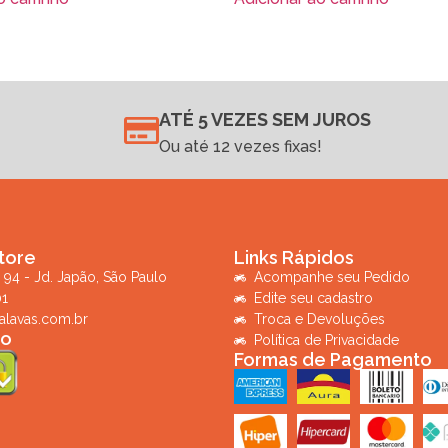
ATÉ 5 VEZES SEM JUROS
Ou até 12 vezes fixas!
tore
Links Rápidos
 94 - Jd. Japão, São Paulo
Acompanhe seu Pedido
01
Edite seu cadastro
alavas.com.br
Troca e Devoluções
ro
Política de Privacidade
Formas de Pagamento