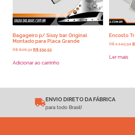
Bagageiro p/ Sissy bar Original
Encosto Tr
Montado para Placa Grande
R$
1.145,34
R
R$
626,51
R$
532,53
Ler mais
Adicionar ao carrinho
ENVIO DIRETO DA FÁBRICA
para todo Brasil!