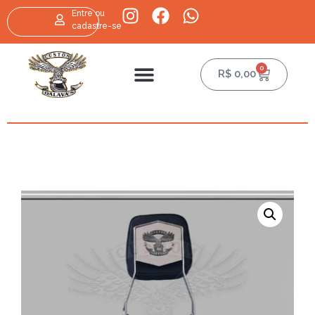
Entre ou
cadastre-se
0
R$
0,00