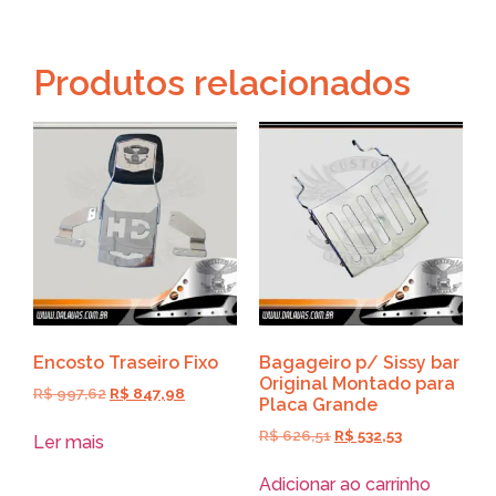
Produtos relacionados
Encosto Traseiro Fixo
Bagageiro p/ Sissy bar
Original Montado para
R$
997,62
R$
847,98
Placa Grande
R$
626,51
R$
532,53
Ler mais
Adicionar ao carrinho