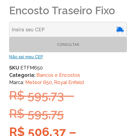
Encosto Traseiro Fixo
CONSULTAR
Não sei meu CEP
SKU
ETFM650
Categoria:
Bancos e Encostos
Marca:
Meteor 650
,
Royal Enfield
R$
595,73
–
R$
595,75
R$
506,37
–