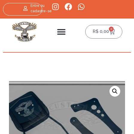
Entre ou
cadastre-se
0
R$
0,00