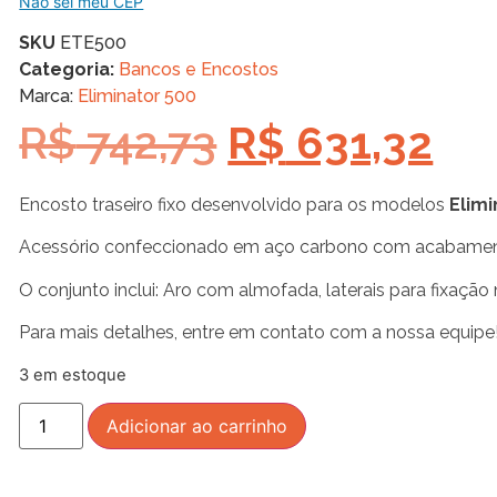
Não sei meu CEP
SKU
ETE500
Categoria:
Bancos e Encostos
Marca:
Eliminator 500
R$
742,73
R$
631,32
Encosto traseiro fixo desenvolvido para os modelos
Elimi
Acessório confeccionado em aço carbono com acabament
O conjunto inclui: Aro com almofada, laterais para fixação n
Para mais detalhes, entre em contato com a nossa equipe
3 em estoque
Adicionar ao carrinho