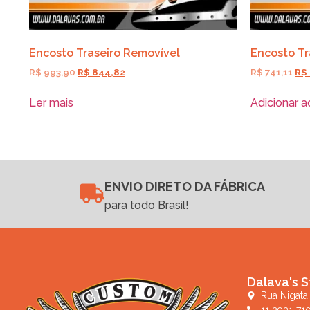
Encosto Traseiro Removível
Encosto Tr
R$
993,90
R$
844,82
R$
741,11
R$
Ler mais
Adicionar a
ENVIO DIRETO DA FÁBRICA
para todo Brasil!
Dalava's S
Rua Nigata,
11 2931-71