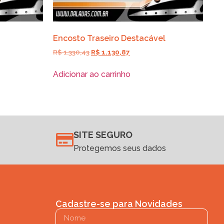
Encosto Traseiro Destacável
R$
1.330,43
R$
1.130,87
Adicionar ao carrinho
SITE SEGURO
Protegemos seus dados
Cadastre-se para Novidades