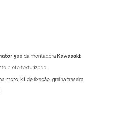
nator 500
da montadora
Kawasaki;
o preto texturizado;
a moto, kit de fixação, grelha traseira.
!