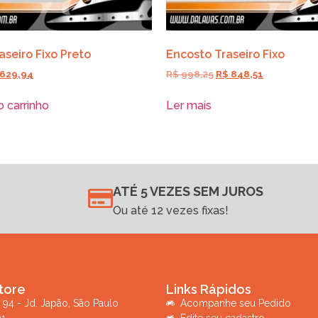
aseiro Fixo Preto
Encosto Traseiro Fixo
629,94
R$
998,25
R$
848,51
o carrinho
Ler mais
ATÉ 5 VEZES SEM JUROS
Ou até 12 vezes fixas!
tore
Links Rápidos
 94 - Jd. Japão, São Paulo
Acompanhe seu Pedido
01
Edite seu cadastro