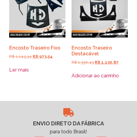
Encosto Traseiro Fixo
Encosto Traseiro
Destacável
R$
1.145,34
R$
973,54
R$
1.330,43
R$
1.130,87
Ler mais
Adicionar ao carrinho
ENVIO DIRETO DA FÁBRICA
para todo Brasil!