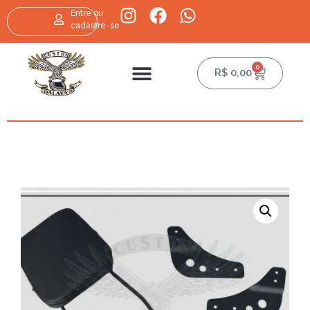
Entre ou
cadastre-se
0
R$
0,00