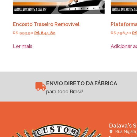
Encosto Traseiro Removível
Plataforma
R$
993,90
R$
844,82
R$
798,70
R
Ler mais
Adicionar a
ENVIO DIRETO DA FÁBRICA
para todo Brasil!
Dalava's S
Rua Nigata,