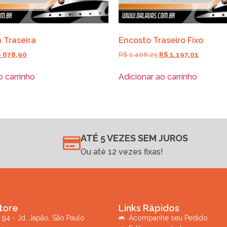
 Traseira
Encosto Traseiro Fixo
$
678,90
R$
1.408,25
R$
1.197,01
o carrinho
Adicionar ao carrinho
ATÉ 5 VEZES SEM JUROS
Ou até 12 vezes fixas!
tore
Links Rápidos
 94 - Jd. Japão, São Paulo
Acompanhe seu Pedido