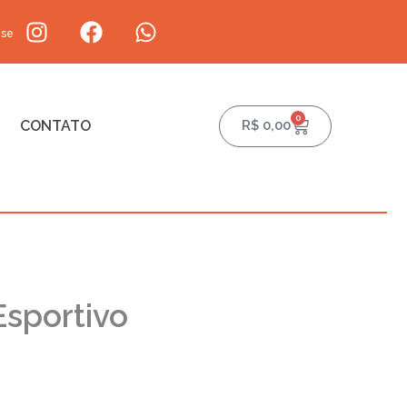
-se
0
CONTATO
R$
0,00
Esportivo