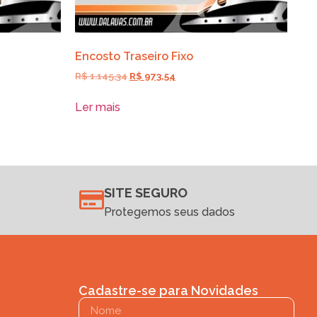
Encosto Traseiro Fixo
R$
1.145,34
R$
973,54
Ler mais
SITE SEGURO
Protegemos seus dados
Cadastre-se para Novidades