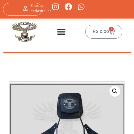
Entre ou
cadastre-se
0
R$
0,00