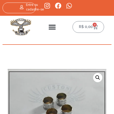
Entre ou
cadastre-se
0
R$
0,00