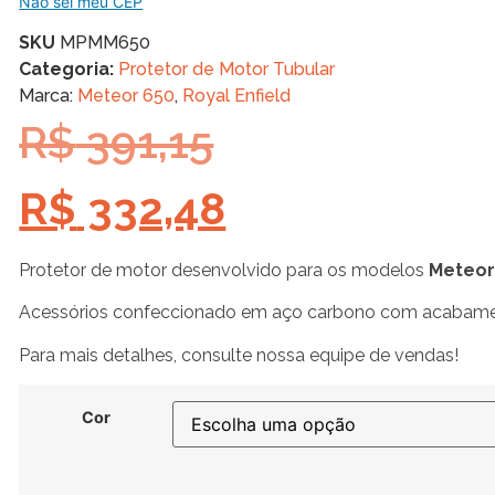
Não sei meu CEP
SKU
MPMM650
Categoria:
Protetor de Motor Tubular
Marca:
Meteor 650
,
Royal Enfield
R$
391,15
R$
332,48
Protetor de motor desenvolvido para os modelos
Meteor
Acessórios confeccionado em aço carbono com acabame
Para mais detalhes, consulte nossa equipe de vendas!
Cor