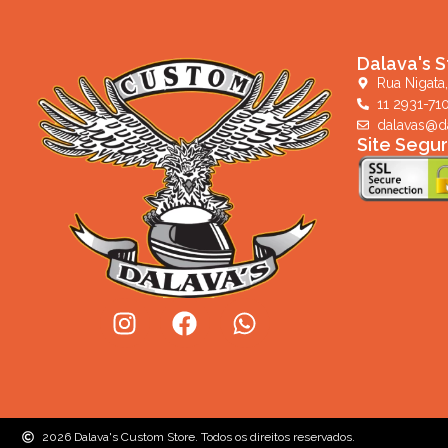
Dalava's S
Rua Nigata,
11 2931-71
dalavas@d
Site Segu
2026 Dalava's Custom Store. Todos os direitos reservados.