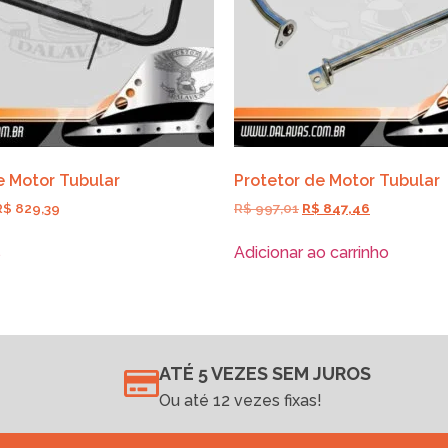
e Motor Tubular
Protetor de Motor Tubular
R$
829,39
R$
997,01
R$
847,46
s
Adicionar ao carrinho
ATÉ 5 VEZES SEM JUROS
Ou até 12 vezes fixas!