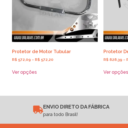
Protetor de Motor Tubular
Protetor D
R$
572,09
–
R$
572,20
R$
828,39
–
Ver opções
Ver opçõe
ENVIO DIRETO DA FÁBRICA
para todo Brasil!