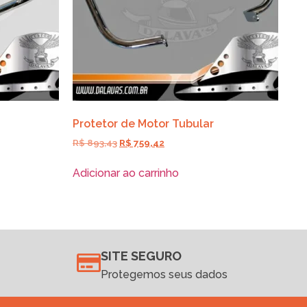
Protetor de Motor Tubular
R$
893,43
R$
759,42
Adicionar ao carrinho
SITE SEGURO
Protegemos seus dados