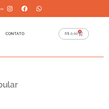
-se
0
CONTATO
R$
0,00
bular