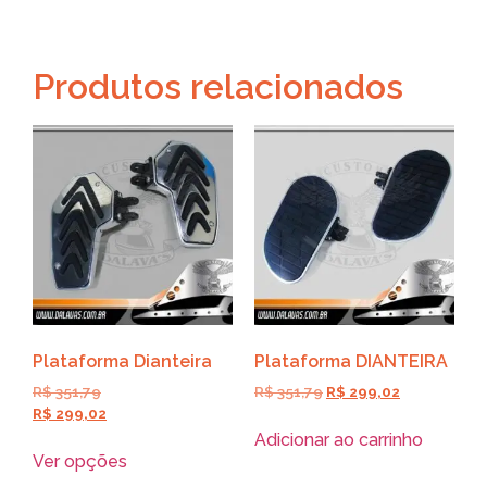
Produtos relacionados
Plataforma Dianteira
Plataforma DIANTEIRA
R$
351,79
R$
351,79
R$
299,02
R$
299,02
Adicionar ao carrinho
Ver opções