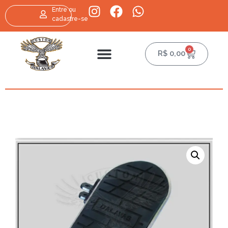
Entre ou
cadastre-se
0
R$
0,00