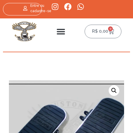
Entre ou
cadastre-se
0
R$
0,00