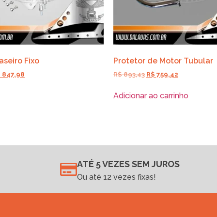
aseiro Fixo
Protetor de Motor Tubular
$
847,98
R$
893,43
R$
759,42
Adicionar ao carrinho
ATÉ 5 VEZES SEM JUROS
Ou até 12 vezes fixas!