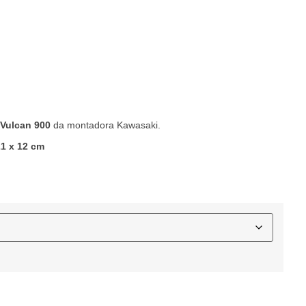
s
Vulcan 900
da montadora Kawasaki.
21 x 12 cm