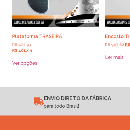
Plataforma TRASEIRA
Encosto Tr
R$
472,93
R$
997,62
R
R$
401,99
Ler mais
Ver opções
ENVIO DIRETO DA FÁBRICA
para todo Brasil!