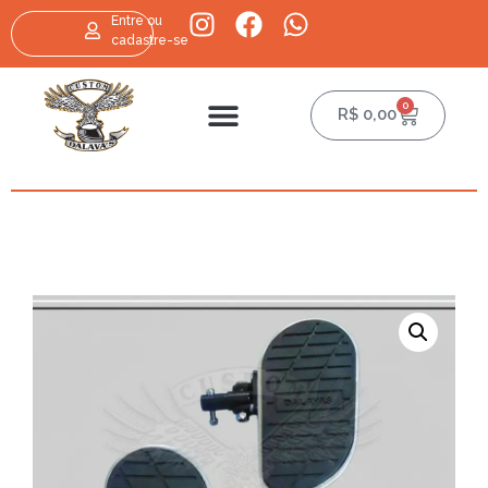
Entre ou
cadastre-se
0
R$
0,00