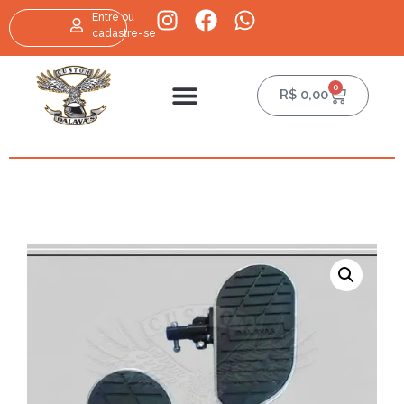
Entre ou
cadastre-se
0
R$
0,00