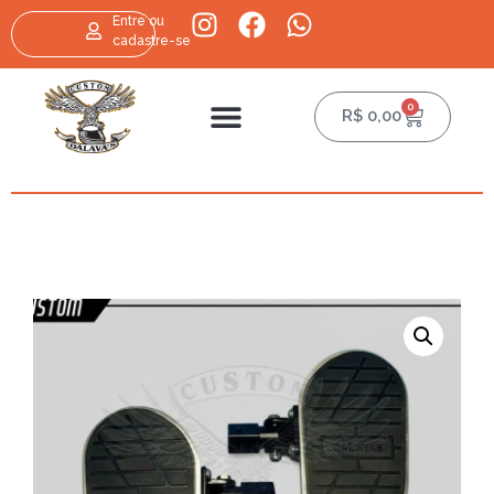
Entre ou
cadastre-se
0
R$
0,00