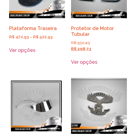
Plataforma Traseira
Protetor de Motor
Tubular
R$
472,93
–
R$
522,93
R$
351,43
R$
298,72
Ver opções
Ver opções