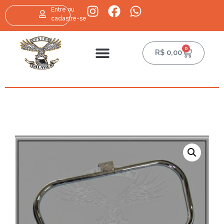
Entre ou
cadastre-se
0
R$
0,00