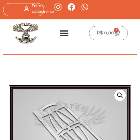
Entre ou
cadastre-se
0
R$
0,00