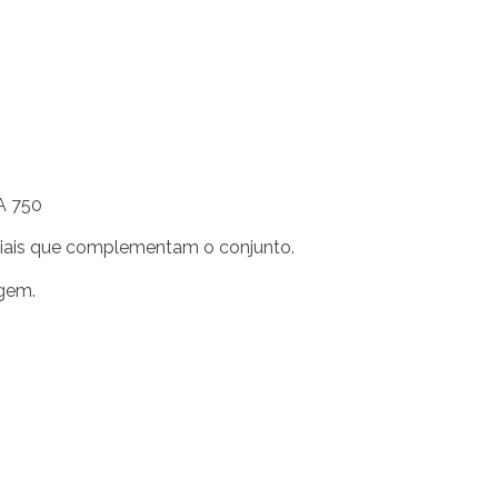
A 750
riais que complementam o conjunto.
agem.