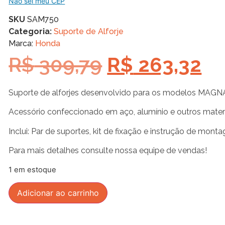
Não sei meu CEP
SKU
SAM750
Categoria:
Suporte de Alforje
Marca:
Honda
R$
309,79
R$
263,32
Suporte de alforjes desenvolvido para os modelos MAGN
Acessório confeccionado em aço, alumínio e outros mate
Inclui: Par de suportes, kit de fixação e instrução de mont
Para mais detalhes consulte nossa equipe de vendas!
1 em estoque
Adicionar ao carrinho