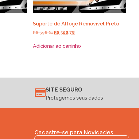
Suporte de Alforje Removível Preto
R$
596,21
R$
506,78
Adicionar ao carrinho
SITE SEGURO
Protegemos seus dados
Cadastre-se para Novidades