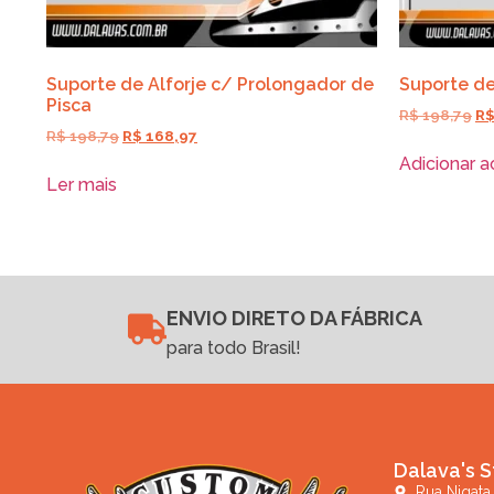
Suporte de Alforje c/ Prolongador de
Suporte de
Pisca
R$
198,79
R
R$
198,79
R$
168,97
Adicionar a
Ler mais
ENVIO DIRETO DA FÁBRICA
para todo Brasil!
Dalava's S
Rua Nigata,