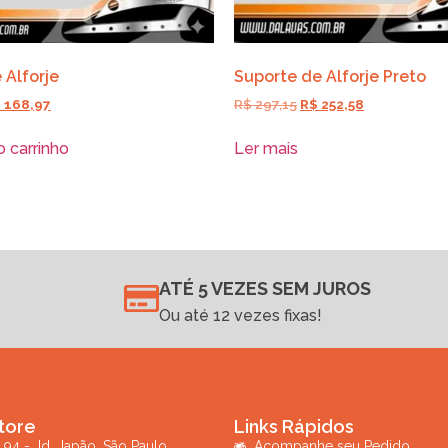
 Alforje
Suporte de Alforje Preto
$
168,97
R$
297,15
R$
252,58
o carrinho
Ler mais
ATÉ 5 VEZES SEM JUROS
Ou até 12 vezes fixas!
tore
Links Rápidos
 94 - Jd. Japão, São Paulo
Acompanhe seu Pedido