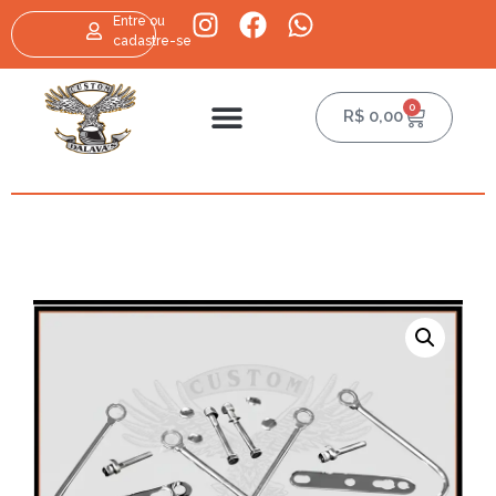
Entre ou
cadastre-se
0
R$
0,00