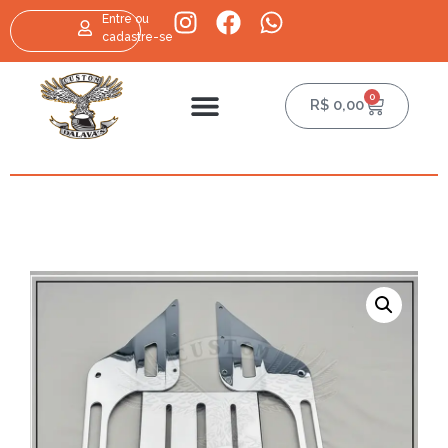
Entre ou
cadastre-se
0
R$
0,00