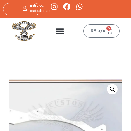
Entre ou
cadastre-se
0
R$
0,00