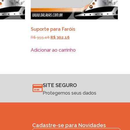
Suporte para Faróis
R$
355,48
R$
302,16
Adicionar ao carrinho
SITE SEGURO
Protegemos seus dados
Cadastre-se para Novidades