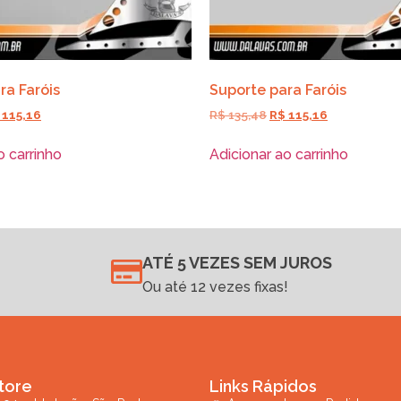
ra Faróis
Suporte para Faróis
115,16
R$
135,48
R$
115,16
o carrinho
Adicionar ao carrinho
ATÉ 5 VEZES SEM JUROS
Ou até 12 vezes fixas!
tore
Links Rápidos