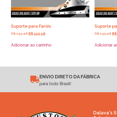
Suporte para Faróis
Suporte pa
R$
135,48
R$
115,16
R$
135,48
R$
Adicionar ao carrinho
Adicionar a
ENVIO DIRETO DA FÁBRICA
para todo Brasil!
Dalava's S