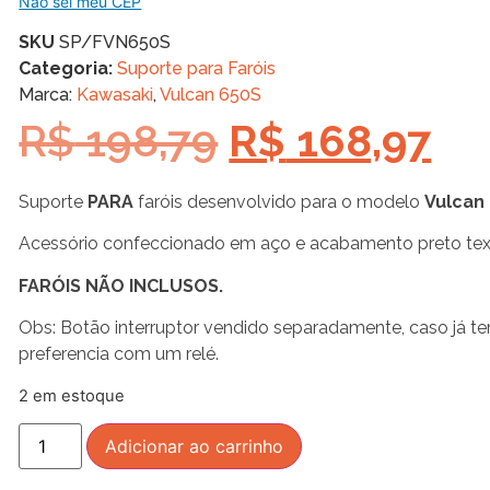
Não sei meu CEP
SKU
SP/FVN650S
Categoria:
Suporte para Faróis
Marca:
Kawasaki
,
Vulcan 650S
R$
198,79
R$
168,97
Suporte
PARA
faróis desenvolvido para o modelo
Vulcan
Acessório confeccionado em aço e acabamento preto tex
FARÓIS NÃO INCLUSOS.
Obs: Botão interruptor vendido separadamente, caso já ten
preferencia com um relé.
2 em estoque
Adicionar ao carrinho