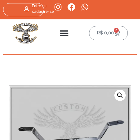
Entre ou
cadastre-se
0
R$
0,00