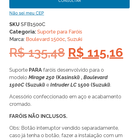
CONSULTAR
Não sei meu CEP
SKU
SFB1500C
Categoria:
Suporte para Faróis
Marca:
Boulevard 1500c
,
Suzuki
R$
135,48
R$
115,16
Suporte
PARA
faróis desenvolvido para o
modelo
Mirage 250
(
Kasinski) ,
Boulevard
1500C
(Suzuki)
e
Intruder LC
1500 (Suzuki)
.
Acessório confeccionado em aço e acabamento
cromado.
FARÓIS NÃO INCLUSOS.
Obs: Botão interruptor vendido separadamente,
caso já tenha o botão, fazer a instalação com um