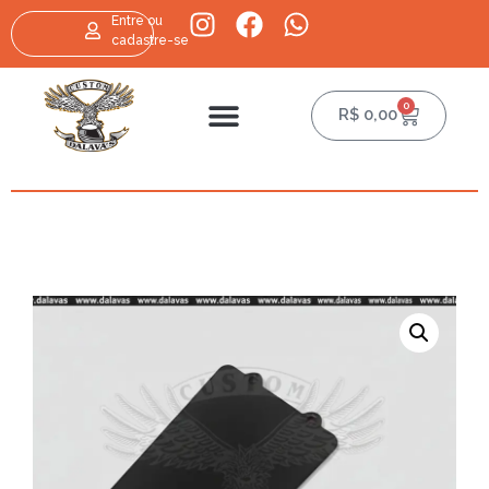
Entre ou
cadastre-se
0
R$
0,00