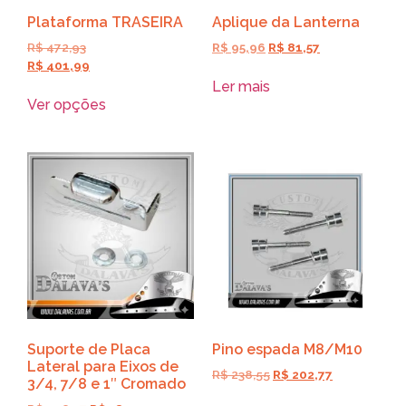
Plataforma TRASEIRA
Aplique da Lanterna
R$
472,93
R$
95,96
R$
81,57
R$
401,99
Ler mais
Ver opções
Suporte de Placa
Pino espada M8/M10
Lateral para Eixos de
R$
238,55
R$
202,77
3/4, 7/8 e 1″ Cromado