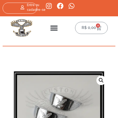
Entre ou
cadastre-se
0
R$
0,00