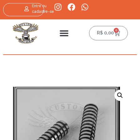
Entre ou
cadastre-se
0
R$
0,00