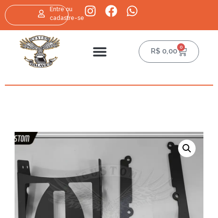
Entre ou
cadastre-se
0
R$
0,00