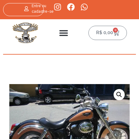
Entre ou
cadastre-se
0
R$
0,00