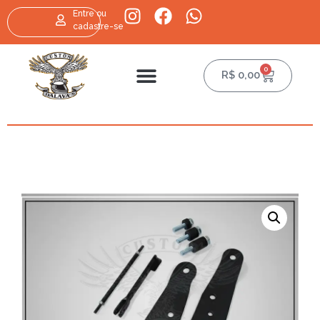
Entre ou
cadastre-se
0
R$
0,00