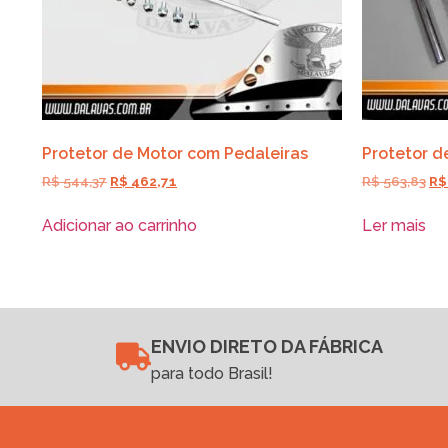
Protetor de Motor com Pedaleiras
Protetor d
R$
544,37
R$
462,71
R$
563,83
R$
Adicionar ao carrinho
Ler mais
ENVIO DIRETO DA FÁBRICA
para todo Brasil!