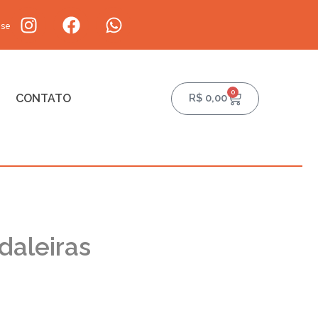
-se
0
CONTATO
R$
0,00
daleiras