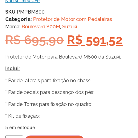
Não sei meu CEP
SKU
PMPBM800
Categoria:
Protetor de Motor com Pedaleiras
Marca:
Boulevard 800M
,
Suzuki
R$
695,90
R$
591,52
Protetor de Motor para Boulevard M800 da Suzuki.
Inclui:
* Par de laterais para fixação no chassi;
* Par de pedais para descanço dos pés;
* Par de Torres para fixação no quadro;
* Kit de fixação;
5 em estoque