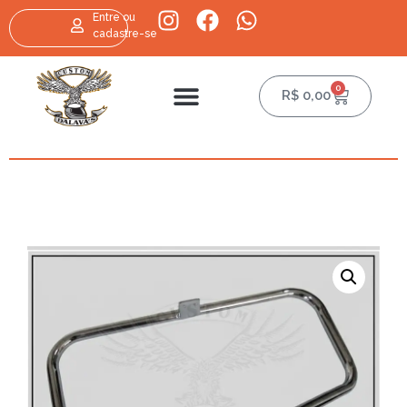
Entre ou
cadastre-se
0
R$
0,00