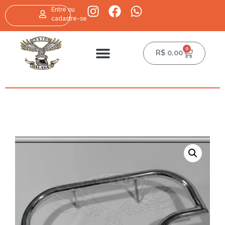
Entre ou
cadastre-se
0
R$
0,00