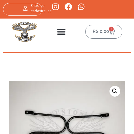
Entre ou
cadastre-se
0
R$
0,00